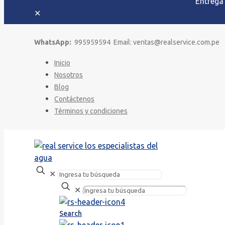
Entrega
✕
WhatsApp:
995959594 Email: ventas@realservice.com.pe
Inicio
Nosotros
Blog
Contáctenos
Términos y condiciones
✕
✕
Search