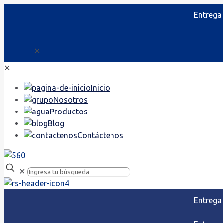
Entrega
✕
✕
Inicio
Nosotros
Productos
Blog
Contáctenos
✕
Entrega