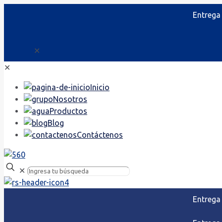
Entrega
✕
✕
Inicio
Nosotros
Productos
Blog
Contáctenos
✕
Entrega