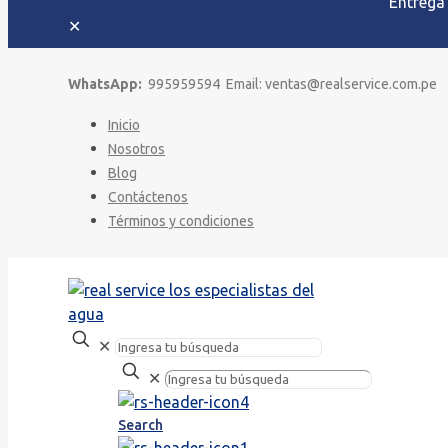
Entrega
✕
WhatsApp:
995959594 Email: ventas@realservice.com.pe
Inicio
Nosotros
Blog
Contáctenos
Términos y condiciones
✕
✕
Search