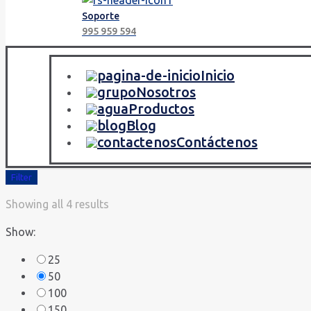
Soporte
995 959 594
Inicio
Nosotros
Productos
Blog
Contáctenos
Filter
Showing all 4 results
Show:
25
50
100
150