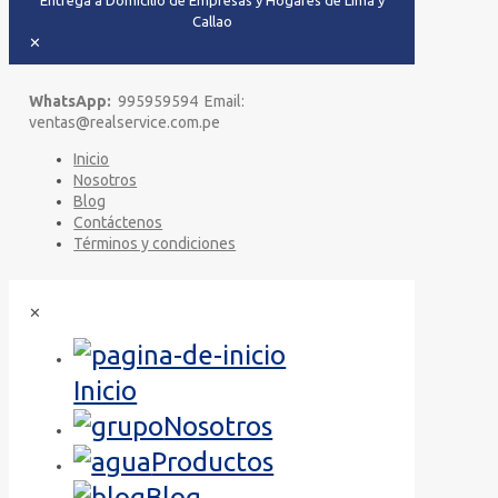
Entrega a Domicilio de Empresas y Hogares de Lima y
Callao
✕
WhatsApp:
995959594 Email:
ventas@realservice.com.pe
Inicio
Nosotros
Blog
Contáctenos
Términos y condiciones
✕
Inicio
Nosotros
Productos
Blog