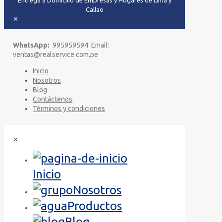
Entrega a Domicilio de Empresas y Hogares de Lima y
Callao
✕
WhatsApp:
995959594 Email:
ventas@realservice.com.pe
Inicio
Nosotros
Blog
Contáctenos
Términos y condiciones
✕
Inicio
Nosotros
Productos
Blog