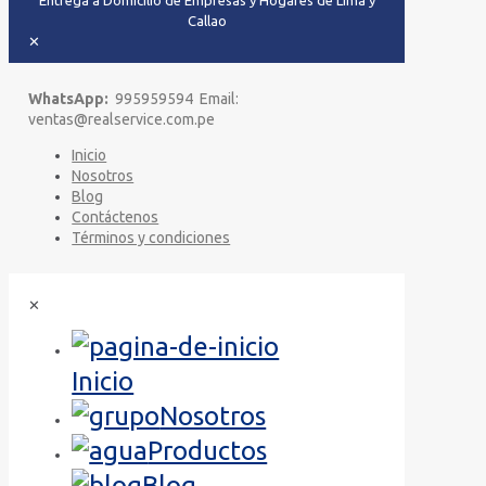
Entrega a Domicilio de Empresas y Hogares de Lima y
Callao
✕
WhatsApp:
995959594 Email:
ventas@realservice.com.pe
Inicio
Nosotros
Blog
Contáctenos
Términos y condiciones
✕
Inicio
Nosotros
Productos
Blog