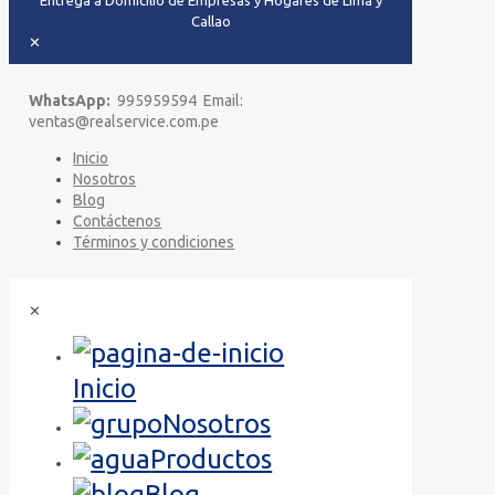
Entrega a Domicilio de Empresas y Hogares de Lima y
Callao
✕
WhatsApp:
995959594 Email:
ventas@realservice.com.pe
Inicio
Nosotros
Blog
Contáctenos
Términos y condiciones
✕
Inicio
Nosotros
Productos
Blog