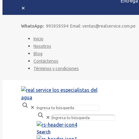
Entrega
✕
WhatsApp:
995959594 Email: ventas@realservice.com.pe
Inicio
Nosotros
Blog
Contáctenos
Términos y condiciones
✕
✕
Search