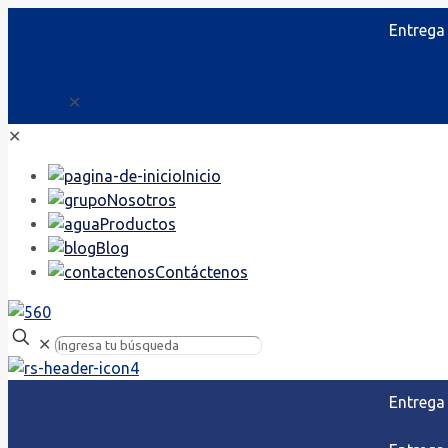
Entrega
✕
✕
Inicio
Nosotros
Productos
Blog
Contáctenos
✕
Entrega