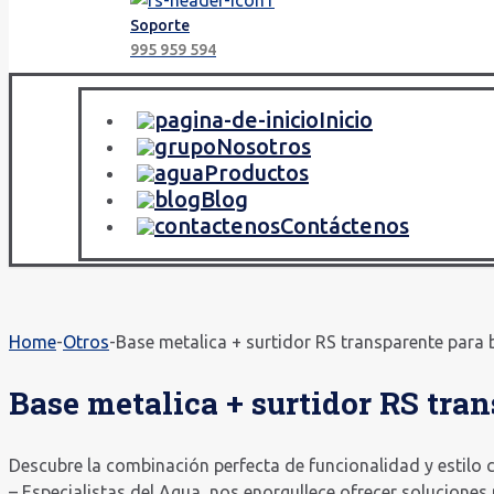
Soporte
995 959 594
Inicio
Nosotros
Productos
Blog
Contáctenos
Home
-
Otros
-
Base metalica + surtidor RS transparente para 
Base metalica + surtidor RS tran
Descubre la combinación perfecta de funcionalidad y estilo
– Especialistas del Agua, nos enorgullece ofrecer solucione